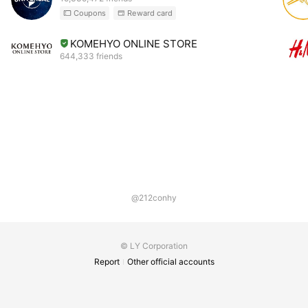
Coupons
Reward card
KOMEHYO ONLINE STORE
644,333 friends
@212conhy
© LY Corporation
Report
Other official accounts