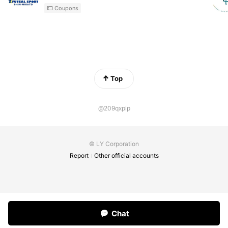
Coupons
Top
@209qxpip
© LY Corporation
Report
Other official accounts
Chat