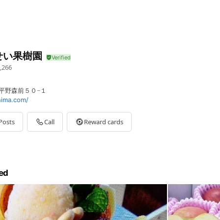
せい果樹園
,266
町平野森前５０−１
ima.com/
Posts
Call
Reward cards
ed