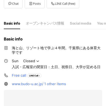
Tue
09:00 - 17:00
Chat
Posts
LINE Call (free)
Wed
09:00 - 17:00
Thu
09:00 - 17:00
Fri
09:00 - 17:00
Sat
Closed
Basic info
オープンキャンパス情報
Social media
You m
入試・広報室の閉室日：土日、祝祭日、大学が定める日
Basic info
海と山、リゾート地で学ぶ４年間。千葉県にある体育大
学です
Sun
Closed
入試・広報室の閉室日：土日、祝祭日、大学が定める日
Free call
LINE Call
www.budo-u.ac.jp/
1 other items