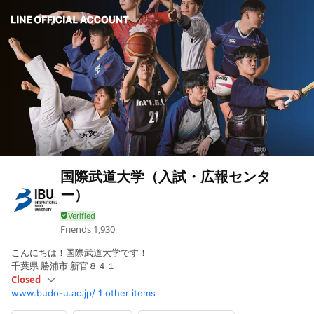
国際武道大学（入試・広報センタ
ー）
Friends
1,930
こんにちは！国際武道大学です！
千葉県 勝浦市 新官８４１
Closed
www.budo-u.ac.jp/
1 other items
Sun
Closed
Mon
09:00 - 17:00