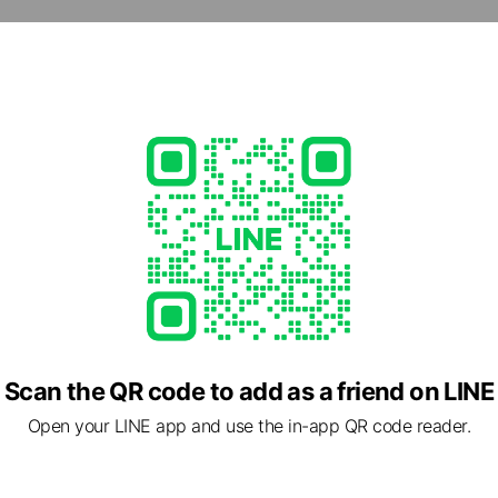
82
/
ed
2 神奈川県 横浜市鶴見区仲通 1-54-23
Scan the QR code to add as a friend on LINE
Open your LINE app and use the in-app QR code reader.