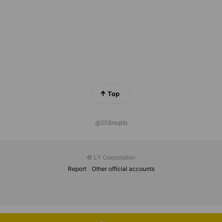
Top
@208reqbb
© LY Corporation
Report
Other official accounts