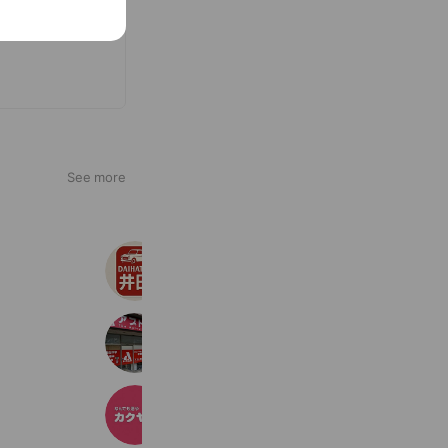
See more
daihatsu_ida
203 friends
アプト学院 北山田校
745 friends
カクヤス 磯子店
647 friends