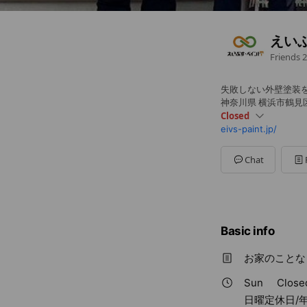
えい
Friends
2
失敗しない外壁塗装
神奈川県 横浜市鶴見区仲
Closed
eivs-paint.jp/
Sun
Closed
Mon
09:00 - 18:00
Tue
09:00 - 18:00
Chat
Wed
09:00 - 18:00
Thu
09:00 - 18:00
Fri
09:00 - 18:00
Sat
09:00 - 18:00
日曜定休日/年末年始
Basic info
お家のことな
Sun
Close
日曜定休日/