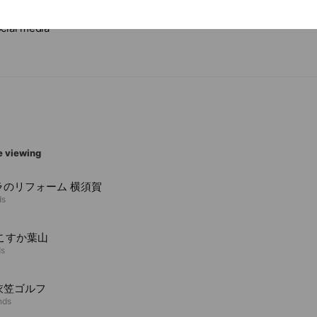
cial media
e viewing
ラのリフォーム 横須賀
ds
よこすか葉山
ds
衣笠ゴルフ
nds