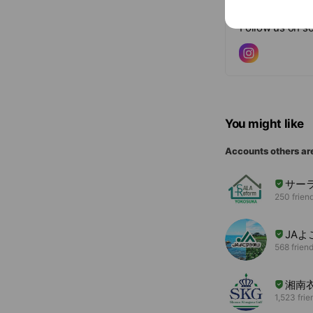
Follow us on so
You might like
Accounts others ar
サー
250 frien
JA
568 frien
湘南
1,523 frie