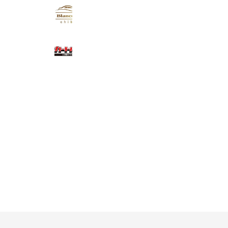
Blanccar(ブランカー)
4,448 friends
カートルズ北九州店
1,905 friends