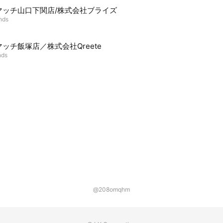
マッチ山口下関店/株式会社ブライズ
ends
ッチ飯塚店／株式会社Qreete
nds
@208omqhm