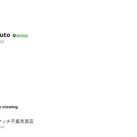
auto
57
e viewing
マッチ千葉市原店
nds