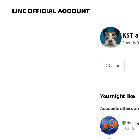
KST 
Friends
3
Chat
You might like
Accounts others ar
カー
1,381 frie