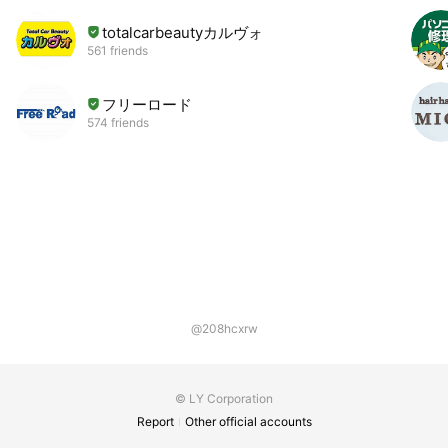
totalcarbeautyカルヴォ
561 friends
フリーロード
574 friends
@208hcxrw
© LY Corporation
Report
Other official accounts