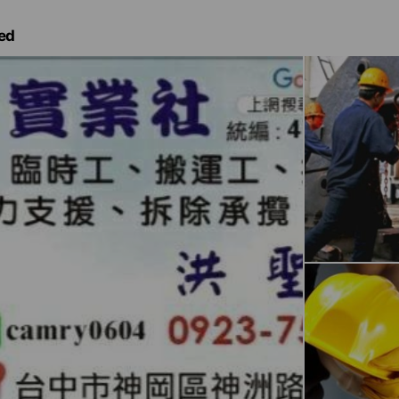
ed
心
速
佳
休