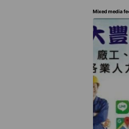
Mixed media fe
大豐人力派遣特色
優質保證，顧客安
多元服務，派工迅
價錢公道，品質絕
配合時段，全年無