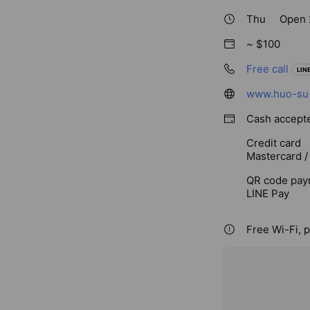
Thu
Open 
~ $100
Free call
LINE
www.huo-su-
Cash accept
Credit card
Mastercard /
QR code pay
LINE Pay
Free Wi-Fi, p