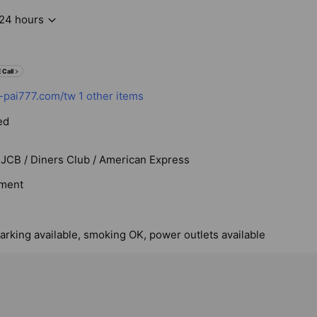
24 hours
 Call
pai777.com/tw
1 other items
ed
 JCB / Diners Club / American Express
ment
arking available, smoking OK, power outlets available