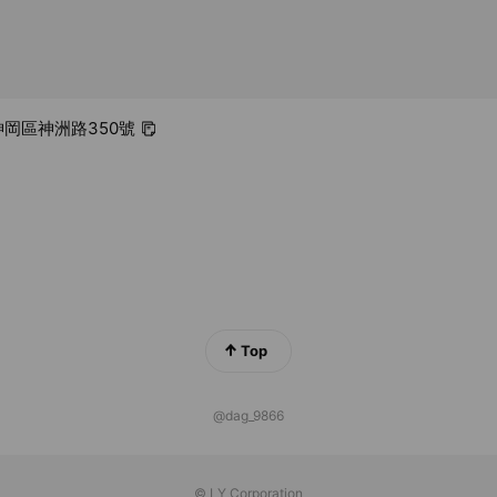
 神岡區神洲路350號
Top
@dag_9866
© LY Corporation