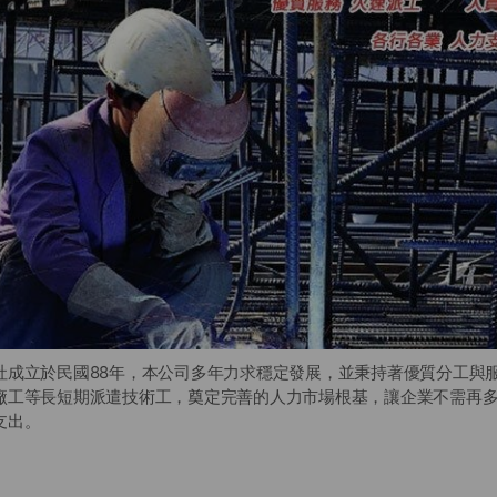
社成立於民國88年，本公司多年力求穩定發展，並秉持著優質分工與
廠工等長短期派遣技術工，奠定完善的人力市場根基，讓企業不需再
支出。
社專注於為企業解決人力短缺問題，並輔佐企業人力規劃及人事成本
趨勢，培養出符合市場需求的臨時技術工，盡所能照顧到所有需要大