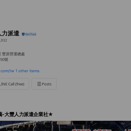
人力派遣
,832
 豐原營運總處
50號
.com/tw
1 other items
LINE Call (free)
Posts
薦-大豐人力派遣企業社★