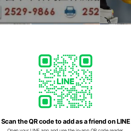
Scan the QR code to add as a friend on LINE
Open your LINE app and use the in-app QR code reader.