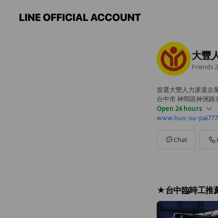
大豐
Friends
2
首選大豐人力派遣企業
台中市 神岡區神洲路3
Open 24 hours
www.huo-su-pai777
Sun
Open 24 hours
Mon
Open 24 hours
Tue
Open 24 hours
Chat
Wed
Open 24 hours
Thu
Open 24 hours
Fri
Open 24 hours
Sat
Open 24 hours
★台中臨時工推