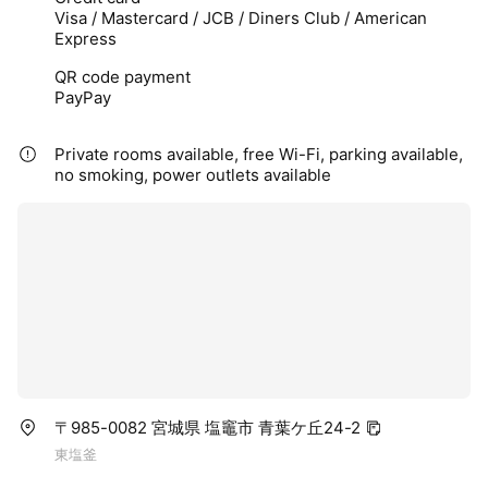
ワーで汗を流してからお帰りいた
Visa / Mastercard / JCB / Diners Club / American
だけます。
Express
QR code payment
PayPay
Private rooms available, free Wi-Fi, parking available,
no smoking, power outlets available
〒985-0082 宮城県 塩竈市 青葉ケ丘24-2
東塩釜