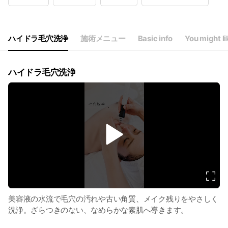
Wed
09:00 - 21:00
Thu
09:00 - 21:00
Fri
09:00 - 21:00
Sat
09:00 - 21:00
ハイドラ毛穴洗浄
施術メニュー
Basic info
You might li
ボディ最終受付18:00 全身ボディメイキング17:30まで
ハイドラ毛穴洗浄
v
i
d
e
o
美容液の水流で毛穴の汚れや古い角質、メイク残りをやさしく
洗浄。ざらつきのない、なめらかな素肌へ導きます。