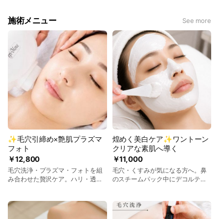
施術メニュー
See more
✨️毛穴引締め×艶肌プラズマ
煌めく美白ケア✨️ワントーン
フォト
クリアな素肌へ導く
￥12,800
￥11,000
毛穴洗浄・プラズマ・フォトを組
毛穴・くすみが気になる方へ。鼻
み合わせた贅沢ケア。ハリ・透明
のスチームパック中にデコルテマ
感のある艶肌へ導き、ヒト幹細胞
ッサージで癒し♪毛穴洗浄→炭酸→
美容液をポレーションで導入。ワ
お肌に合わせてホワイトクレイ美
ントーン明るい素肌を目指しま
白マスクもしくはヒト幹細胞シー
す。ドライヘッドスパ付き
トマスク→ドライヘッドスパ→ポ