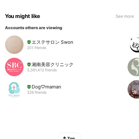
You might like
See more
Accounts others are viewing
エステサロン Swon
201 friends
湘南美容クリニック
3,361,412 friends
Dog♡maman
326 friends
Top