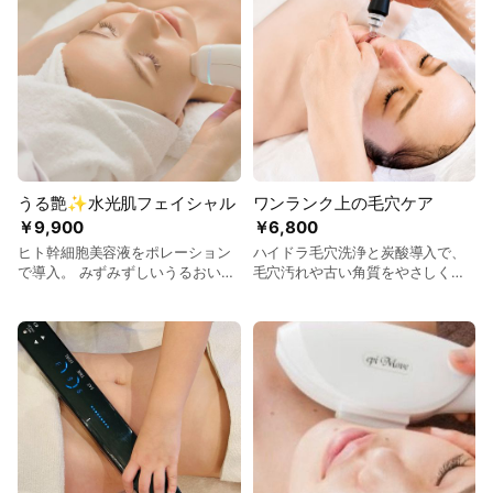
レーション導入
うる艶✨水光肌フェイシャル
ワンランク上の毛穴ケア
￥9,900
￥6,800
ヒト幹細胞美容液をポレーション
ハイドラ毛穴洗浄と炭酸導入で、
で導入。 みずみずしいうるおいと
毛穴汚れや古い角質をやさしくオ
ハリのある、艶やかな水光肌へ導
フ。 透明感のある、なめらかな素
きます。ドライヘッドスパ付き
肌へ導きます。 ーどちらか選択ー
♦スチーム毛穴パック×デコルテハ
ンドトリートメント ♦ホワイトク
レイマスク×ドライヘッドスパ