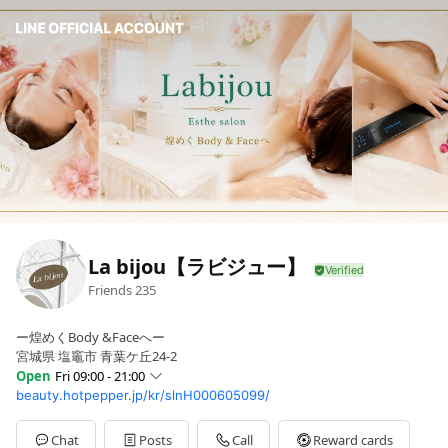
La bijou【ラビジュー】
Friends
235
ー煌めくBody &Faceへー
宮城県 塩竈市 青葉ケ丘24-2
Open
Fri 09:00 - 21:00
beauty.hotpepper.jp/kr/slnH000605099/
Sun
Closed
Mon
09:00 - 21:00
Tue
09:00 - 21:00
Chat
Posts
Call
Reward cards