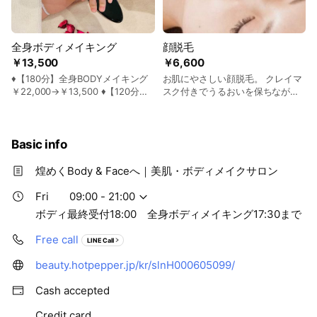
全身ボディメイキング
顔脱毛
￥13,500
￥6,600
♦︎【180分】全身BODYメイキング
お肌にやさしい顔脱毛。 クレイマ
￥22,000→￥13,500 ♦︎【120分】
スク付きでうるおいを保ちなが
半身BODYメイキング
ら、化粧ノリの良い、透明感のあ
￥18,500→￥9,900 ◻︎背面全体
るなめらかな素肌へ導きます。 ー
（脚〜背中） ◻︎上半身 ◻︎下半
オプション追加でさらに美肌ケア
身 からお選びいただけます。 岩
が可能ー ♦毛穴洗浄￥2,200 ♦プラ
Basic info
盤浴ヒートマットでお身体をしっ
ズマクリーム￥2,200
かり温めながら施術を行います。
煌めくBody & Faceへ｜美肌・ボディメイクサロン
気になる部分にはメソセラピー脂
肪溶解ジェルを塗布し、キャビテ
Fri
09:00 - 21:00
ーションでセルライトケアへアプ
ボディ最終受付18:00 全身ボディメイキング17:30まで
ローチ。 さらにパイラソードで脂
肪燃焼・むくみ・セルライトケア
Free call
LINE Call
をサポートし、筋膜リリースでボ
ディラインを整えていきます。 仕
beauty.hotpepper.jp/kr/slnH000605099/
上げは水素クリームを使用し、む
くみケアと美肌ケアを叶えなが
Cash accepted
ら、ハンドテクニックで細部まで
丁寧にメイキング。 施術後はシャ
Credit card