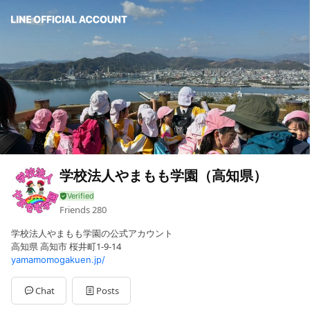
学校法人やまもも学園（高知県）
Friends
280
学校法人やまもも学園の公式アカウント
高知県 高知市 桜井町1-9-14
yamamomogakuen.jp/
Chat
Posts