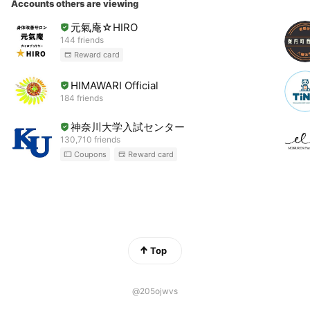
Accounts others are viewing
元氣庵☆HIRO
144 friends
Reward card
HIMAWARI Official
184 friends
神奈川大学入試センター
130,710 friends
Coupons
Reward card
Top
@205ojwvs