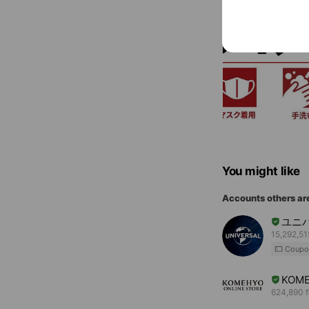
You might like
Accounts others ar
ユニ
15,292,51
Coupo
KOME
624,890 f