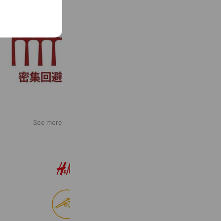
See more
H&M
22,559,760 friends
食べログ
8,999,157 friends