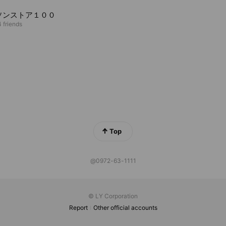
ソンストア１００
 friends
Top
@0972-63-1111
© LY Corporation
Report
Other official accounts