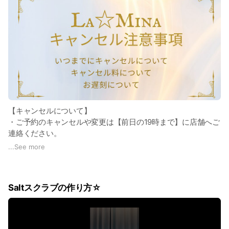
っていきたい方はスタッフの提案通りにケアしていけばあっと
いう間に綺麗になれます☆
【キャンセルについて】
・ご予約のキャンセルや変更は【前日の19時まで】に店舗へご
連絡ください。
・前日19時以降のご連絡は当日キャンセル扱いとなり、いかな
...
See more
る理由でもキャンセル料の対象になります。
〈例〉寝坊、風邪、生理、お子様の体調不良、予約日間違い、
仕事の都合など
Saltスクラブの作り方☆
【当日キャンセル料について】
当日キャンセル：予約代金の100%
無断キャンセル：予約代金の100%（決済用URLでご請求)