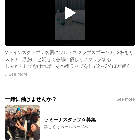
【お遅刻について】
v
i
・やむを得ないご事情で当日のご予約時間に遅れられる場合
d
は、分かり次第お早めのご連絡をお願い致します。
e
・ご予約時間を過ぎてのご来店は、施述時間の短縮、もしくは
o
施術自体をお断りをさせて頂きます。
・ご連絡がないまま15分以上過ぎた場合、無断キャンセルと判
断させて頂きます。
Vラインスクラブ：容器にソルトスクラブスプーン2～3杯をリ
・無断遅刻が繰り返された場合、次回のご予約をお断りさせて
ストア（乳液）と混ぜて患部に優しくスクラブする。
頂きます。何卒ご了承ください。
しみたりしてなければ、その後ラップをして2～3分ほど置く
と効果アップ➹
...
See more
背中（バスソルト）：ソルトスクラブ コップ半分ぐらいをバ
スタブに入れて浸かる
一緒に働きませんか？
See more
お顔：エッセンシャルトニック（化粧水）に溶かして吹きかけ
る。
ラミーナスタッフ☆募集
詳しくはホームページへ