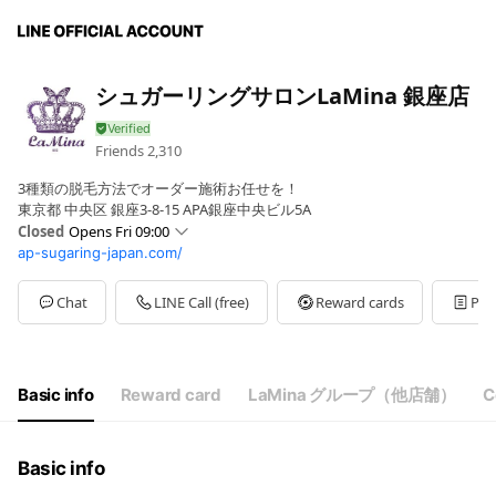
シュガーリングサロンLaMina 銀座店
Friends
2,310
3種類の脱毛方法でオーダー施術お任せを！
東京都 中央区 銀座3-8-15 APA銀座中央ビル5A
Closed
Opens Fri 09:00
ap-sugaring-japan.com/
Sun
09:00 - 21:00
Mon
09:00 - 21:00
Tue
09:00 - 21:00
Chat
LINE Call (free)
Reward cards
Pos
Wed
09:00 - 21:00
Thu
09:00 - 21:00
Fri
09:00 - 21:00
Sat
09:00 - 21:00
Basic info
Reward card
LaMina グループ（他店舗）
C
年末年始は休業
Basic info