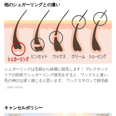
他のシュガーリングとの違い
シュガーリングは毛根から綺麗に脱毛します！ アレクサンド
リアの技術でシュガーリング脱毛をすると、ワックスと違い、
毛の伸びは遅く感じると思います。 ワックスサロンで脱毛後
に、毛抜きで毛を抜かれた経験はありませんか？ APシュガー
...
See more
リングは2mmの毛も抜くことができるので毛抜きは使いませ
ん。 これが出来るのは高技術のAPシュガーリングだからでき
る施術です。（肌の状態による） 他社のシュガーリングとも
キャンセルポリシー
違いますよ☆ またワックス脱毛と毛抜きは脱毛後の毛穴の汚
れは取れません。 これも毛穴の黒ずみの原因！ 綺麗なVIOを作