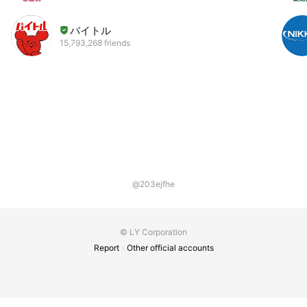
バイトル
15,793,268 friends
@203ejfhe
© LY Corporation
Report
Other official accounts