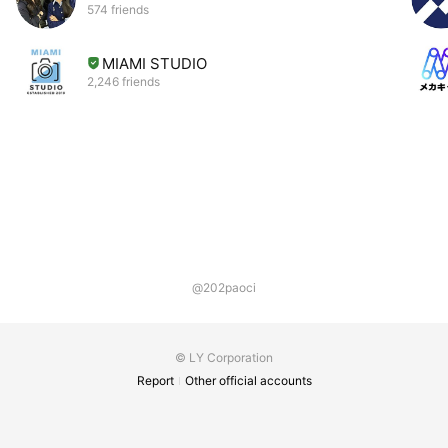
574 friends
MIAMI STUDIO
2,246 friends
@202paoci
© LY Corporation
Report
Other official accounts