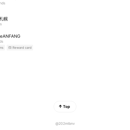
ends
U札幌
ds
geANFANG
nds
ns
Reward card
Top
@202mlbnv