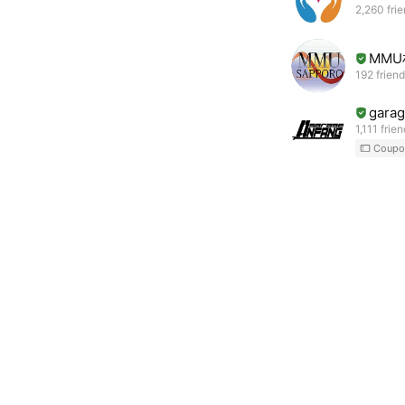
2,260 fri
MM
192 frien
gara
1,111 frie
Coupo