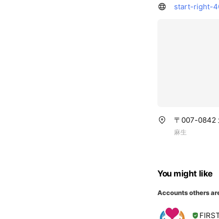
start-right
〒007-08
麻生
You might like
Accounts others ar
FIRS