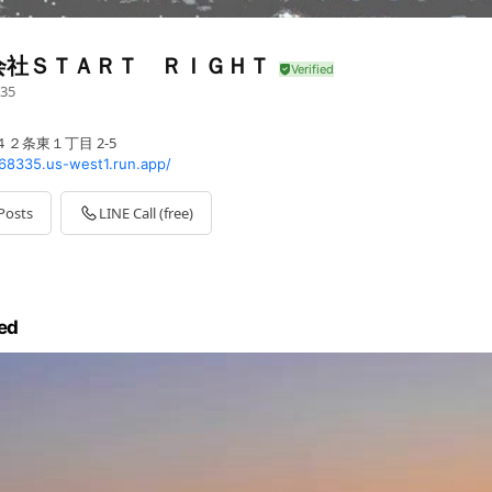
会社ＳＴＡＲＴ ＲＩＧＨＴ
35
２条東１丁目 2-5
768335.us-west1.run.app/
Posts
LINE Call (free)
ed