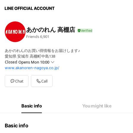
あかのれん 高棚店
Friends
6,901
あかのれんのお買い得情報をお届けします♪
愛知県 安城市 高棚町中島138
Closed
Opens Mon 10:00
www.akanoren-nagoya.co.jp/
Mon
10:00 - 20:00
Sun
09:00 - 20:00
営業日又は営業時間を変更する場合がございます。
Chat
Call
Basic info
You might like
Basic info