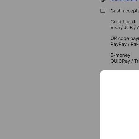
Cash accept
Credit card
Visa / JCB /
QR code pay
PayPay / Rak
E-money
QUICPay / Tr
Free Wi-Fi