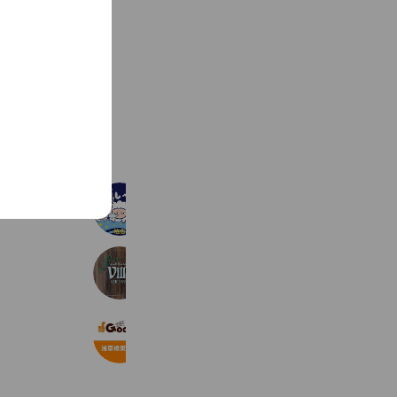
2－4
See more
ドライヘッドスパ 癒し～ぷ 柏店
2,521 friends
villa 秋葉原店
1,135 friends
Goo-it! 浅草橋東口店
1,085 friends
Coupons
Reward card