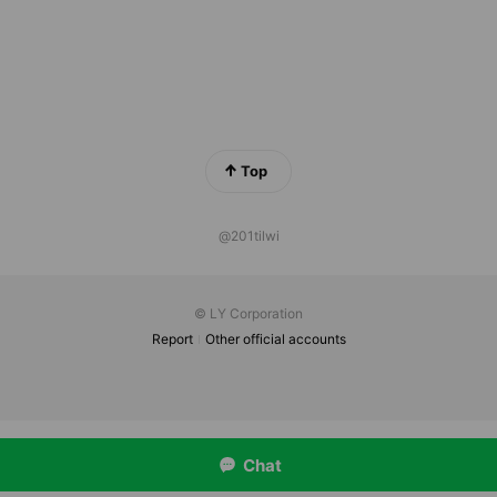
Top
@201tilwi
© LY Corporation
Report
Other official accounts
Chat