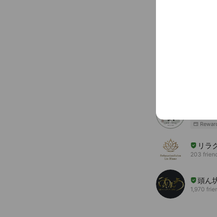
〒111-005
JR浅草橋駅 
You might like
Accounts others ar
Mei
5,488 fri
Rewar
リラ
203 frien
頭ん坊
1,970 frie