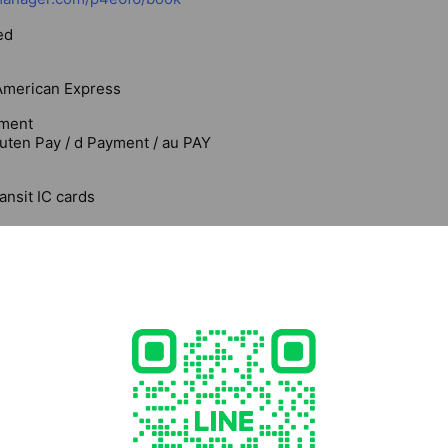
ed
 American Express
ment
uten Pay / d Payment / au PAY
ansit IC cards