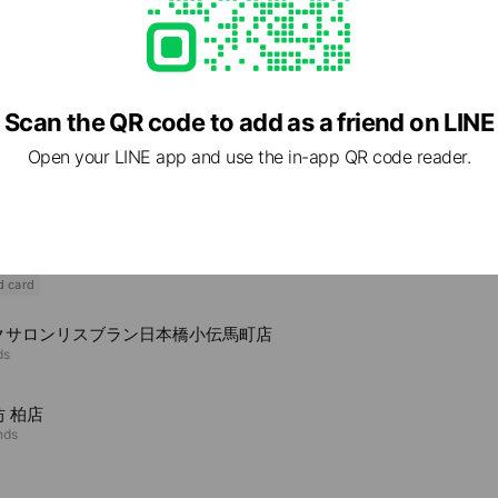
3 東京都 台東区 浅草橋1－12－4－6F SCS ASAKUSABASHI 1－1
西口
Scan the QR code to add as a friend on LINE
Open your LINE app and use the in-app QR code reader.
e viewing
nou 浅草店
ends
d card
クサロンリスブラン日本橋小伝馬町店
ds
 柏店
nds