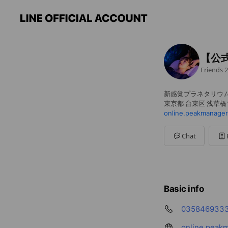
【公
Friends
2
新感覚プラネタリウ
東京都 台東区 浅草橋1－
online.peakmanage
Chat
Basic info
035846933
online.peak