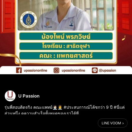
U Passion
รุ่นพี่สอบติดจริง คณะแพทย์🧑🏻‍⚕️👩‍⚕️ #ประสบการณ์โค้ชกว่า 9 ปี #นี่แค่
ส่วนหนึ่ง ดูความสำเร็จทั้งหมดของเราได้ที่
https://upassiononline.com/testimonial/
LINE VOOM
================