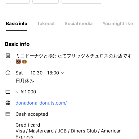
Wed
12:00 - 18:00
Thu
12:00 - 18:00
Fri
12:00 - 18:00
Sat
10:30 - 18:00
Basic info
Takeout
Social media
You might like
日月休み
Basic info
ミニドーナツと揚げたてフリッツ＆チュロスのお店です
🐻🍩
Sat
10:30 - 18:00
日月休み
~ ￥1,000
donadona-donuts.com/
Cash accepted
Credit card
Visa / Mastercard / JCB / Diners Club / American
Express