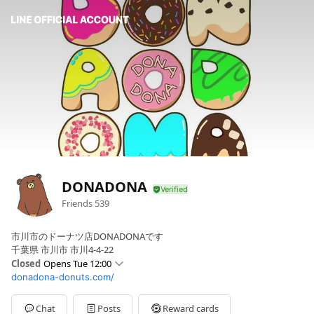
DONADONA
Friends
539
市川市のドーナツ店DONADONAです
千葉県 市川市 市川4-4-22
Closed
Opens Tue 12:00
donadona-donuts.com/
Sun
Closed
Mon
Closed
Tue
12:00 - 18:00
Chat
Posts
Reward cards