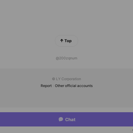
Top
@200zqnum
© LY Corporation
Report
Other official accounts
Chat