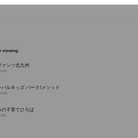
e viewing
ヴァンツ北九州
iends
ーバルキッズ パーク/メソッド
iends
みの子育てひろば
ends