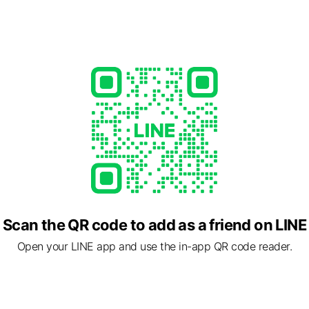
31
syakyou.or.jp/
1 大阪府 大阪市福島区 海老江6-2-22
Scan the QR code to add as a friend on LINE
Open your LINE app and use the in-app QR code reader.
cial media