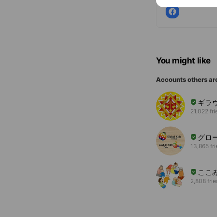
You might like
Accounts others ar
ギラ
21,022 fr
グロ
13,865 fr
ここ
2,808 fri