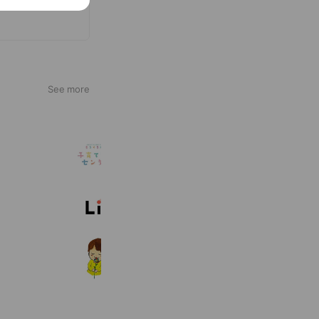
See more
まるくる大野子育て支援センター
9,777 friends
株式会社リィ 採用チーム
2,298 friends
ことばと発達の相談室
570 friends