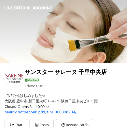
サンスター サレーヌ 千里中央店
Friends
181
LINE公式はじめました☆
大阪府 豊中市 新千里東町１-４-１ 阪急千里中央ビル５階
Closed
Opens Sat 10:00
beauty.hotpepper.jp/kr/slnH000308904/
Sun
Closed
Mon
10:00 - 20:00
Tue
10:00 - 20:00
Chat
Posts
Reward cards