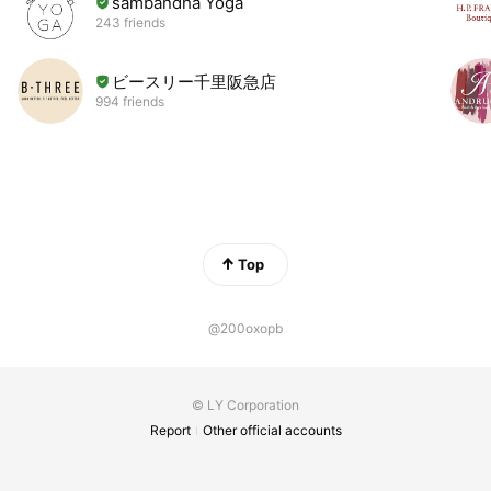
sambandha Yoga
243 friends
ビースリー千里阪急店
994 friends
Top
@200oxopb
© LY Corporation
Report
Other official accounts