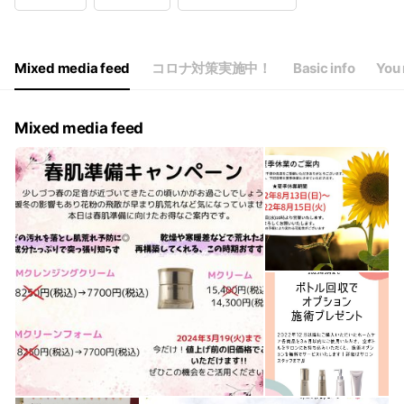
Wed
10:00 - 20:00
Thu
10:00 - 20:00
Fri
10:00 - 20:00
Sat
10:00 - 20:00
Mixed media feed
コロナ対策実施中！
Basic info
You 
祝日の場合、休業とさせていただきます。
Mixed media feed