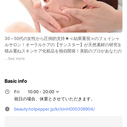
30～50代の女性から圧倒的支持★≪結果重視≫のフェイシャ
ルサロン！オーラルケアの【サンスター】が天然素材の研究を
積み重ねスキンケア化粧品を独自開発！美肌のプロがあなたの
悩みを見極め一人ひとりにあったフェイシャルエステをご提供
...
See more
♪
Basic info
Fri
10:00 - 20:00
祝日の場合、休業とさせていただきます。
beauty.hotpepper.jp/kr/slnH000308904/