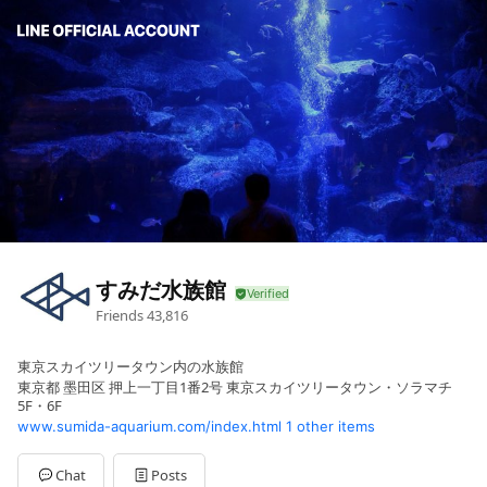
すみだ水族館
Friends
43,816
東京スカイツリータウン内の水族館
東京都 墨田区 押上一丁目1番2号 東京スカイツリータウン・ソラマチ
5F・6F
www.sumida-aquarium.com/index.html
1 other items
Chat
Posts