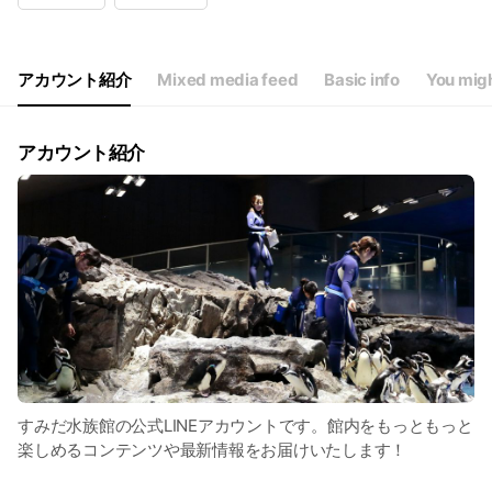
アカウント紹介
Mixed media feed
Basic info
You migh
アカウント紹介
すみだ水族館の公式LINEアカウントです。館内をもっともっと
楽しめるコンテンツや最新情報をお届けいたします！