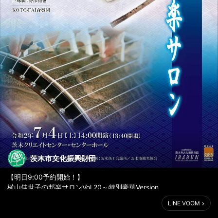
茨木市文化振興財団
【明日9:00予約開始！】
横山佳世子の邦楽サロンVol.20～特別豪華Version
2020年7月4日(土)14:00開演
LINE VOOM
茨木クリエイトセンター・センターホール
全席自由／1,500円