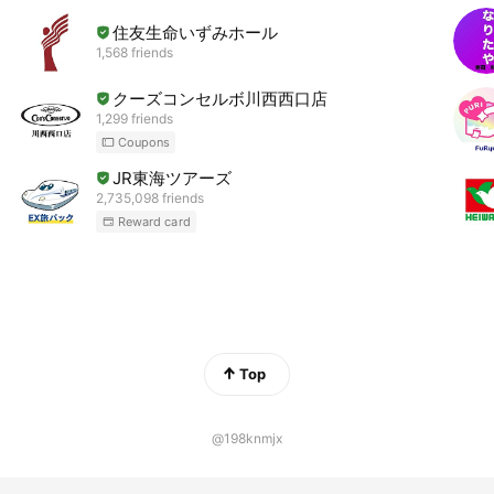
住友生命いずみホール
1,568 friends
クーズコンセルボ川西西口店
1,299 friends
Coupons
JR東海ツアーズ
2,735,098 friends
Reward card
Top
@198knmjx