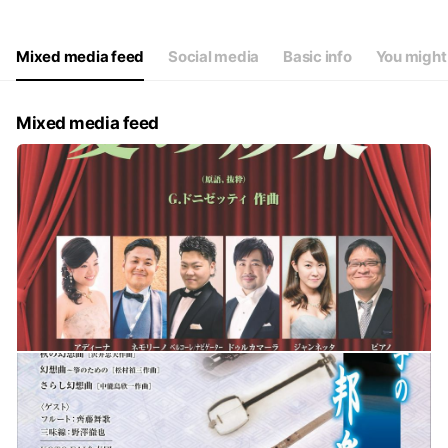
Thu
10:00 - 17:00
Fri
10:00 - 17:00
Sat
10:00 - 17:00
Mixed media feed
Social media
Basic info
You might 
年末年始、臨時休館日を除き年中無休。
Mixed media feed