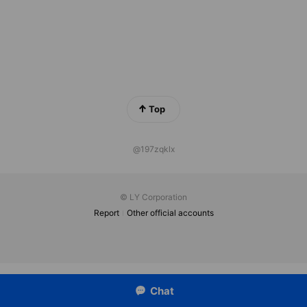
Top
@197zqklx
© LY Corporation
Report
Other official accounts
Chat