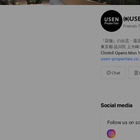
㈱USE
Friends
7
『店舗』の出店・退
東京都 品川区 上大崎
Closed
Opens Mon 1
usen-properties.co.
Sun
Closed
Mon
10:00 - 18:00
Tue
10:00 - 18:00
Chat
Wed
10:00 - 18:00
Thu
10:00 - 18:00
Fri
10:00 - 18:00
Sat
Closed
休業日：土曜・日曜
Social media
Follow us on so