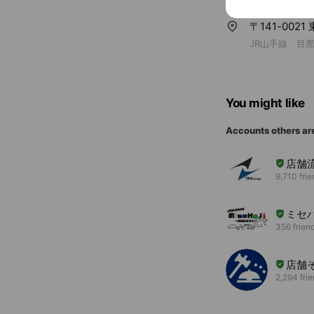
〒141-002
JR山手線 目
You might like
Accounts others ar
店舗
9,710 fri
ミセハ
356 frien
店舗
2,294 fri