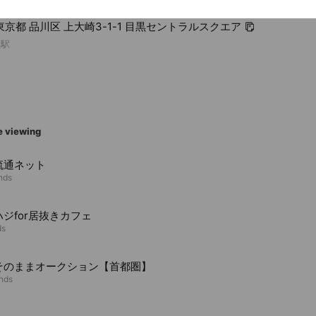
1 東京都 品川区 上大崎3-1-1 目黒セントラルスクエア
黒駅
e viewing
流通ネット
ends
ジfor居抜きカフェ
ds
そのままオークション【首都圏】
ends