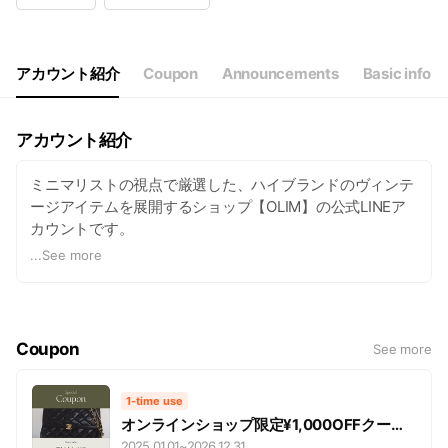
Wed
12:00 - 17:00
Thu
12:00 - 17:00
Fri
12:00 - 17:00
Sat
12:00 - 17:00
アカウント紹介
Coupon
Announcements
Basic info
事前予約制
アカウント紹介
ミニマリストの視点で厳選した、ハイブランドのヴィンテ
ージアイテムを展開するショップ【OLIM】の公式LINEア
カウントです。
横浜ショールームやオンラインストアの最新情報、
...
See more
新入荷アイテムやイベントのお知らせをいち早くお届け。
お友達限定のクーポンやキャンペーンも配信中です。
店舗・オンラインともに、お問い合わせはお気軽にトーク
からどうぞ🕊️
Coupon
See more
1-time use
オンラインショップ限定¥1,000OFFクーポ
ン
2025.01.01
~
2026.12.31