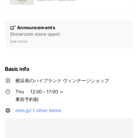
N
Announcements
New
o
Showroom store open!
t
See more
i
c
e
Basic info
横浜発のハイブランド ヴィンテージショップ
Thu
12:00 - 17:00
事前予約制
olim.jp/
1 other items