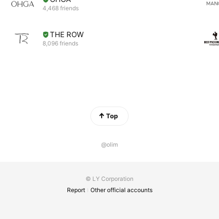
4,468 friends
THE ROW
8,096 friends
Top
@olim
© LY Corporation
Report
Other official accounts