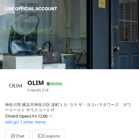
OLIM
Friends
218
神奈川県 横浜市神奈川区 栄町１０−３５ ザ・ヨコハマタワーズ タワ
ーイースト サウスコート1F
Closed
Opens Fri 12:00
olim.jp/
1 other items
Sun
12:00 - 17:00
Mon
12:00 - 17:00
Tue
12:00 - 17:00
Chat
Coupons