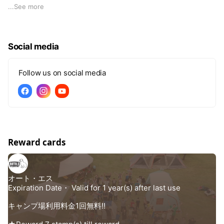
ちに寄り添えることが出来る自動車販売・整備のお店を目指し
...
See more
て取り組んでいます。
【新車販売】では、ダイハツ新車販売優秀店を2019、2020、
2021年の3年連続で受賞しています。
Social media
【中古車販売】では地域トップクラスの在庫車数を揃え、常に
仕入れたばかりのお車をご用意。
【車検整備工場】2017年から民間車検工場として認証を得ま
Follow us on social media
した。専属整備士も3名在籍しています。
【レンタカー】軽トラックをはじめ12台のレンタカーで地域に
貢献したいと思っています。
【キャンプ場】2020年10月から弊社敷地内にキャンプ場を開
設！2022年1月にはRVパークとしてキャンピングカーの受け入
れ準備が整いました。
Reward cards
【任意保険業務】
【買取・査定】
【鈑金・塗装】
【TRAVEL HOUSE南薩店】2021年1月から軽トラックキャンピ
ングカーのトラベルハウスの代理店に加盟いたしました。