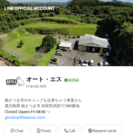
オート・エス
Friends
669
南さつま市のキャンプも出来ちゃう車屋さん
鹿児島県 南さつま市 加世田武田17,980番地
Closed
Opens Fri 08:30
goodcarlifeautos.com
Sun
08:30 - 18:00
Mon
08:30 - 18:00
Tue
08:30 - 18:00
Chat
Posts
Call
Reward cards