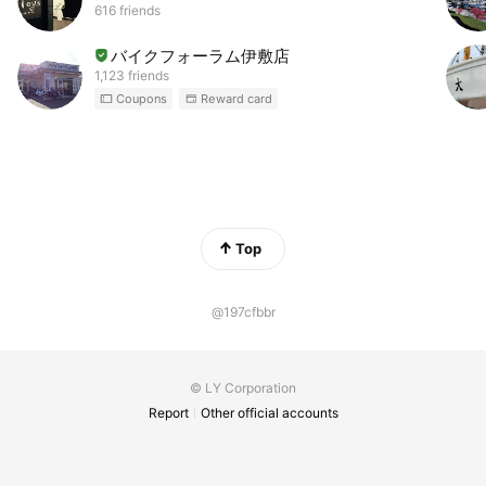
616 friends
バイクフォーラム伊敷店
1,123 friends
Coupons
Reward card
Top
@197cfbbr
© LY Corporation
Report
Other official accounts