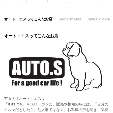
Wed
08:30 - 18:00
Thu
08:30 - 18:00
Fri
08:30 - 18:00
Sat
08:30 - 18:00
オート・エスってこんなお店
Social media
Reward card
定休日:第1、3、5日曜日 / 休日:お盆、正月、GWなど
オート・エスってこんなお店
有限会社オート・エスは
『If it’s me.』をスローガンに、販売や整備の時には、「自分の
クルマだとしたら」他人事ではなく、お客様の声を聞き、気持