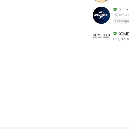
ユニ
15,335,47
Coupo
KOME
637,769 f