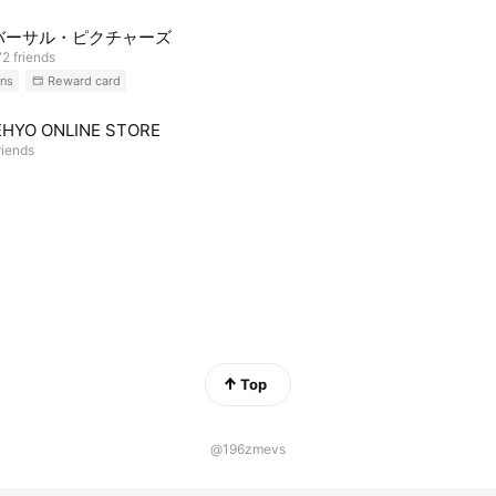
バーサル・ピクチャーズ
2 friends
ns
Reward card
HYO ONLINE STORE
riends
Top
@196zmevs