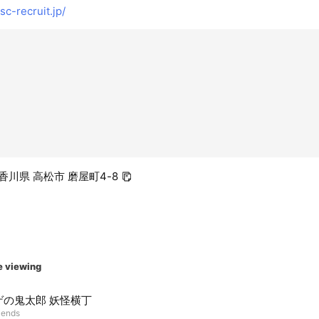
-recruit.jp/
6 香川県 高松市 磨屋町4-8
e viewing
ゲの鬼太郎 妖怪横丁
riends