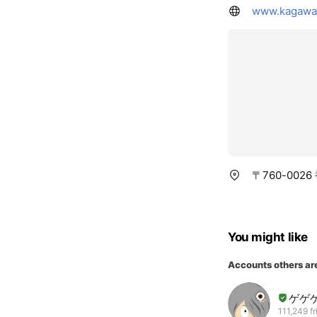
www.kagawasc
〒760-002
You might like
Accounts others ar
ゲゲ
111,249 f