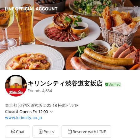
キリンシティ渋谷道玄坂店
Friends
4,684
東京都 渋谷区道玄坂 2-25-13 松原ビル1F
Closed
Opens Fri 12:00
www.kirincity.co.jp
Sun
12:00 - 22:00
Mon
12:00 - 23:00
Tue
12:00 - 23:00
Chat
Posts
Reserve with LINE
Wed
12:00 - 23:00