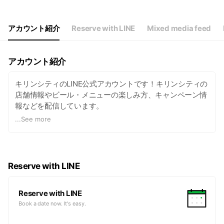
Thu
12:00 - 23:00
Fri
12:00 - 23:00
Sat
12:00 - 23:00
アカウント紹介
Reserve with LINE
Mixed media feed
祝日 12:00 - 22:00
アカウント紹介
キリンシティのLINE公式アカウントです！キリンシティの
店舗情報やビール・メニューの楽しみ方、キャンペーン情
報などを配信しています。
お友だち登録は、20歳以上の方限定です。20歳未満の方
...
See more
の共有はご遠慮ください。※ストップ！20歳未満飲酒・飲
酒運転。お酒は楽しく適量で。妊娠中・授乳期の飲酒はや
めましょう。
【公式アカウントコミュニティ・ガイドライン】
Reserve with LINE
https://www.kirincity.co.jp/company/guideline.html
Reserve with LINE
Book a date now. It's easy.