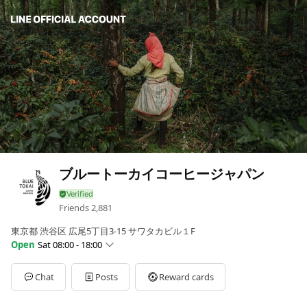
ブルートーカイコーヒージャパン
Friends
2,881
東京都 渋谷区 広尾5丁目3‐15 サワタカビル１F
Open
Sat 08:00 - 18:00
Sun
08:00 - 18:00
Mon
08:00 - 18:00
Chat
Posts
Reward cards
Tue
08:00 - 18:00
Wed
08:00 - 18:00