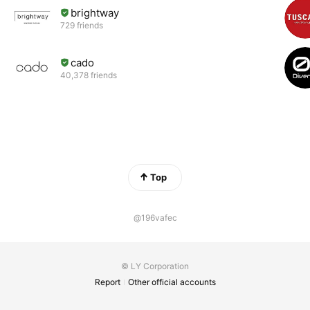
brightway
729 friends
cado
40,378 friends
Top
@196vafec
© LY Corporation
Report
Other official accounts