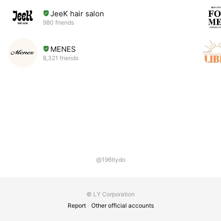
JeeK hair salon
980 friends
MENES
8,321 friends
@196tlydo
© LY Corporation
Report
Other official accounts