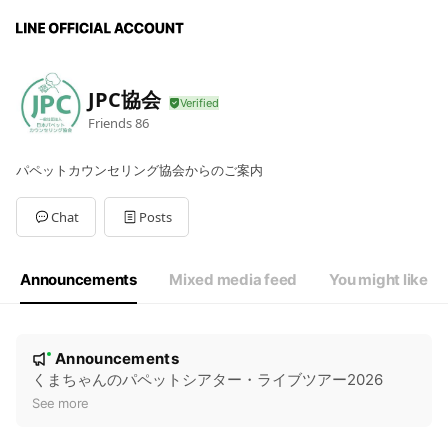
JPC協会
Friends
86
パペットカウンセリング協会からのご案内
Chat
Posts
Announcements
Mixed media feed
You might like
N
Announcements
New
o
くまちゃんのパペットシアター・ライブツアー2026
t
See more
i