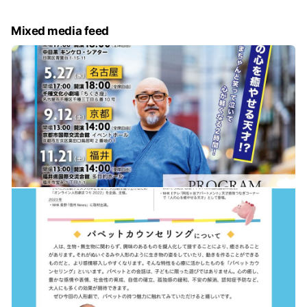
c
e
Mixed media feed