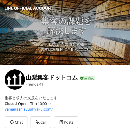
山梨集客ドットコム
Friends
41
集客と求人の支援をいたします
Closed
Opens Thu 10:00
yamanashisyuukyaku.com/
Sun
Closed
Mon
10:00 - 18:00
Tue
10:00 - 18:00
Chat
Call
Posts
Wed
10:00 - 18:00