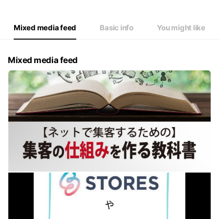
Thu
10:00 - 18:00
Fri
10:00 - 18:00
Sat
Closed
Mixed media feed
Basic info
You might like
土・日・祝祭日はお休み
Mixed media feed