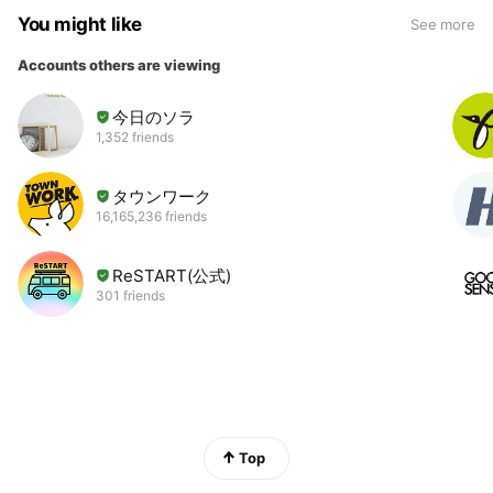
You might like
See more
Accounts others are viewing
今日のソラ
1,352 friends
タウンワーク
16,165,236 friends
ReSTART(公式)
301 friends
Top