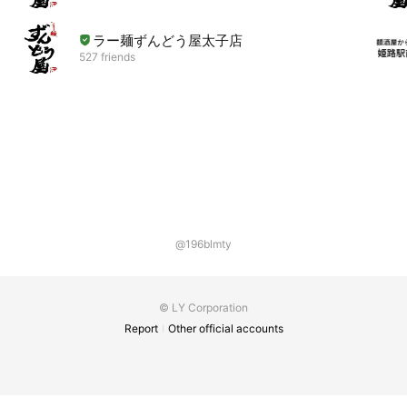
ラー麺ずんどう屋太子店
527 friends
@196blmty
© LY Corporation
Report
Other official accounts