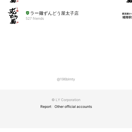
ラー麺ずんどう屋太子店
527 friends
@196blmty
© LY Corporation
Report
Other official accounts