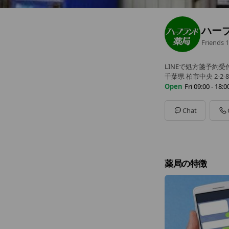
ハー
Friends
1
LINEで処方箋予約受
千葉県 柏市中央 2-2-8
Open
Fri 09:00 - 18:0
Sun
Closed
Mon
09:00 - 18:00
Chat
Tue
09:00 - 18:00
Wed
09:00 - 18:00
Thu
09:00 - 18:00
Fri
09:00 - 18:00
Sat
09:00 - 18:00
薬局の特徴
定休日：日曜日・祝