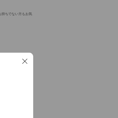
お持ちでない方もお気
C
l
o
s
e