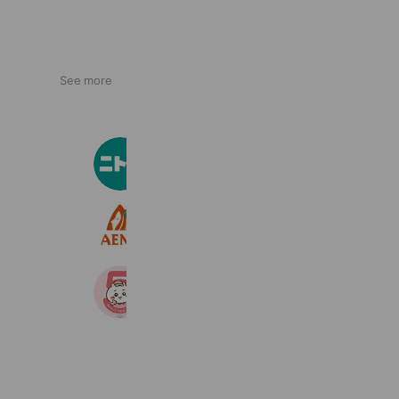
See more
ニトリ
32,321,094 friends
アエナ
4,823,178 friends
ちいかわマーケット
5,913,323 friends