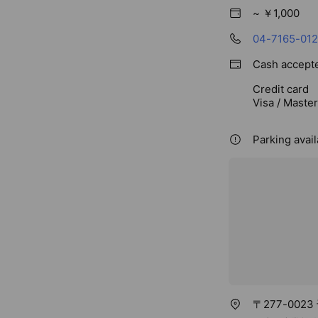
服薬説明の際には
~ ￥1,000
います。
04-7165-01
管理栄養士が在籍
お薬、食事、健康
Cash accept
Credit card
Visa / Maste
Parking avail
〒277-0023