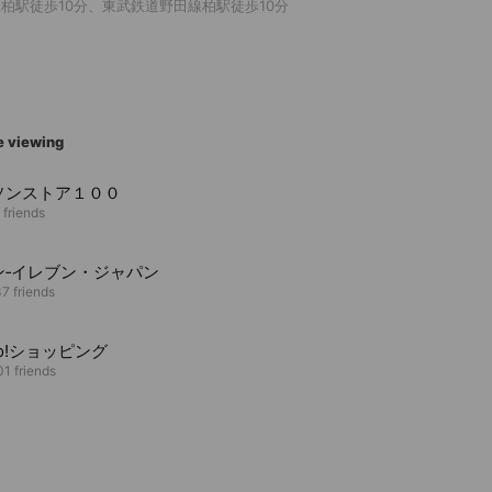
線柏駅徒歩10分、東武鉄道野田線柏駅徒歩10分
e viewing
ソンストア１００
 friends
ン‐イレブン・ジャパン
7 friends
oo!ショッピング
1 friends