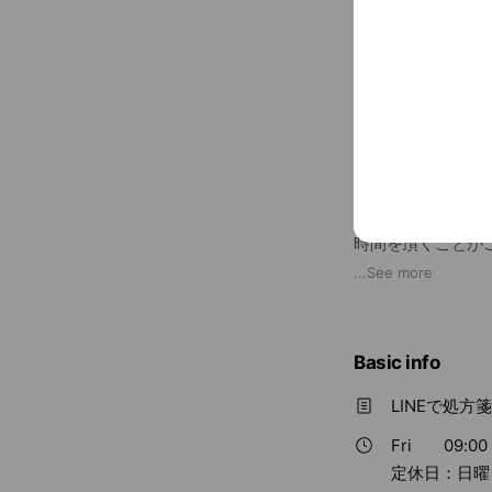
【地域連携薬局・
・LINEで事前に
時間を頂くことが
・店頭商品に関し
...
See more
す。
・病院からのFA
・地域包括ケアに
Basic info
築しています。
・在宅医療への対
LINEで処方
・お薬・栄養剤等
Fri
09:00 
JR東日本常磐線柏
定休日：日曜
患者様に愛される