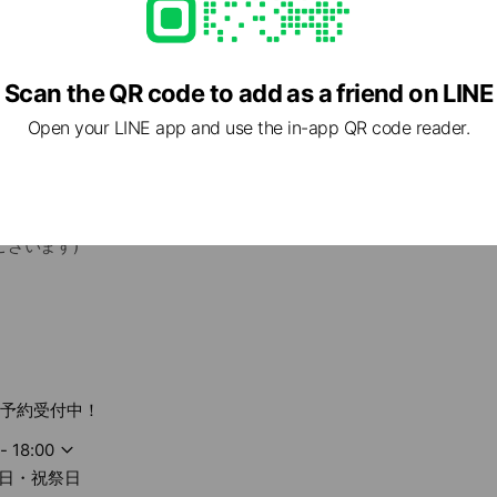
Scan the QR code to add as a friend on LINE
Open your LINE app and use the in-app QR code reader.
健康サポート薬局】
処方箋を頂ければ、比較的お待たせせずにお薬をお渡し出来ます。(在
ございます)
ては、健康食品や敏感肌用化粧品などを中心に、魅力的な商品を多
Xでの処方せんも受け付けています。
関する研修を受けた薬剤師の配置。夜間・休日の対応を含めた地域
応（麻薬調剤、無菌調剤等）。
箋予約受付中！
の当日配達サービス実施。（別途配送料がかかります）
- 18:00
駅徒歩10分、東武鉄道野田線柏駅徒歩10分の場所に、当薬局はあり
日・祝祭日
薬局を目標に、日々邁進しております。