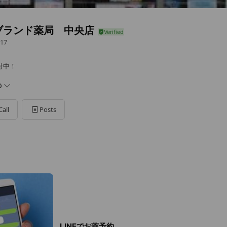
ブランド薬局 中央店
17
付中！
0
Call
Posts
祭日
LINEでお薬予約