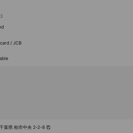
、患者様に安心安全にお薬を使用して頂けるようしっかり丁寧にお
23
し、食事相談・栄養指導を実施しております。
に関するお困りごとがあれば、ぜひお気軽にお立ち寄りください。
ed
rcard / JCB
able
 千葉県 柏市中央 2-2-8