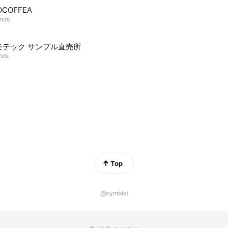
OCOFFEA
ends
モテック サンプル直売所
ends
Top
@cymbist