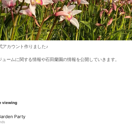
公式アカウント作りました♪
ジュームに関する情報や石田蘭園の情報を公開していきます。
NE公式アカウント1番の目的は、しんびすと石田隆博が登録者の方と
ームのこうゆうことがわからない！知りたい！」を一緒に解決して
とです！
ただき、気軽に質問してもらえたら嬉しいです♪
e viewing
ルの農場を駆け回ってシンビ作りしていますので、チャットの返信は
arden Party
、遅れても必ずお返ししますので、広い心でやり取りしてもらえたら
ends
しんでいけたら最高です♪