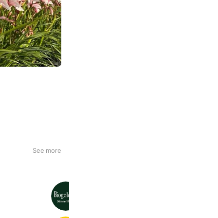
直接やりとりし
いき、シンビファン
See more
遅れることが多々あ
バイオゴールド
嬉しいです♪
1,907 friends