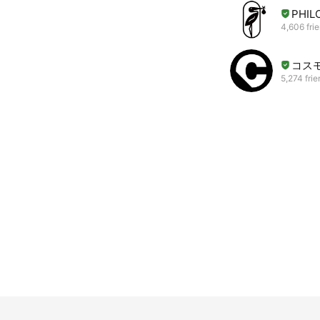
PHIL
4,606 fri
コス
5,274 fri