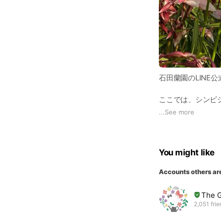
石田蘭園のLINE
ここでは、シンビ
...
See more
また、石田蘭園LI
て、「シンビジュ
が増えてくれるこ
You might like
ぜひ、登録してい
Accounts others ar
普段は1ヘクター
The G
るかと思いますが
2,051 fri
一緒にシンビを楽