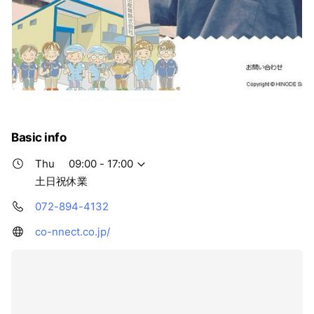
Basic info
Thu
09:00 - 17:00
土日祝休業
072-894-4132
co-nnect.co.jp/