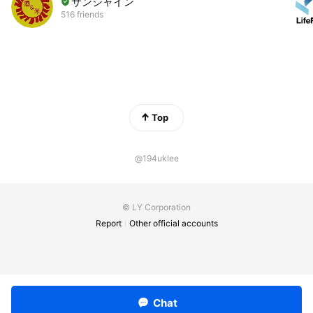
サンシャイン
516 friends
Top
@194uklee
© LY Corporation
Report
Other official accounts
Chat