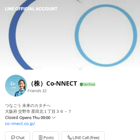
（株）Co-NNECT
Friends
32
つなごう 未来のカタチへ
大阪府 交野市 星田北１丁目３６－７
Closed
Opens Thu 09:00
co-nnect.co.jp/
Sun
Closed
Mon
09:00 - 17:00
Tue
09:00 - 17:00
Chat
Posts
LINE Call (free)