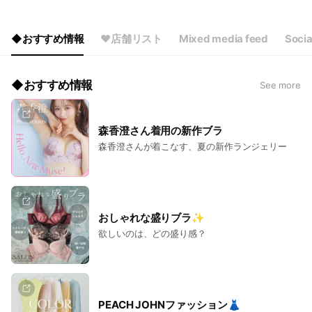
◆おすすめ情報
❤店舗リスト
Mixed media feed
Socia
◆おすすめ情報
See more
森香澄さん着用の新作ブラ
森香澄さんが着こなす、夏の新作ランジェリー
おしゃれな盛りブラ✨
欲しいのは、どの盛り感？
PEACH JOHNファッション👗