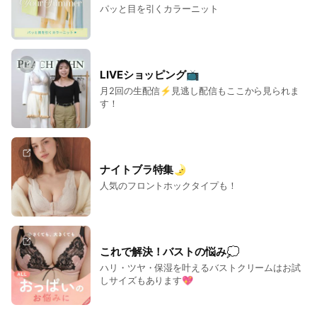
パッと目を引くカラーニット
LIVEショッピング📺
月2回の生配信⚡見逃し配信もここから見られま
す！
ナイトブラ特集🌛
人気のフロントホックタイプも！
これで解決！バストの悩み💭
ハリ・ツヤ・保湿を叶えるバストクリームはお試
しサイズもあります💖