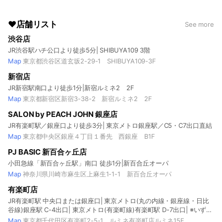
❤店舗リスト
See more
渋谷店
JR渋谷駅ハチ公口より徒歩5分| SHIBUYA109 3階
Map
東京都渋谷区道玄坂2-29-1 SHIBUYA109-3F
新宿店
JR新宿駅南口より徒歩1分|新宿ルミネ2 2F
Map
東京都新宿区新宿3-38-2 新宿ルミネ2 2F
SALON by PEACH JOHN 銀座店
JR有楽町駅／銀座口より徒歩3分| 東京メトロ銀座駅／C5・C7出口直結
Map
東京都中央区銀座４丁目１番先 西銀座 B1F
PJ BASIC 新百合ヶ丘店
小田急線「新百合ヶ丘駅」南口 徒歩1分|新百合丘オーパ
Map
神奈川県川崎市麻生区上麻生1-1-1 新百合丘オーパ
有楽町店
JR有楽町駅 中央口または銀座口| 東京メトロ(丸の内線・銀座線・日比
谷線)銀座駅 C-4出口| 東京メトロ(有楽町線)有楽町駅 D-7出口| ※いずれ
も徒歩1～2分
Map
東京都千代田区有楽町2-5-1 ルミネ有楽町店ルミネ15F