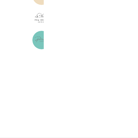
PAW SELECT
187 friends
pecoramou モフモフのお家
605 friends
Coupons