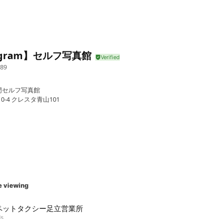
gram】セルフ写真館
89
門セルフ写真館
0-4 クレスタ青山101
e viewing
ペットタクシー足立営業所
ds