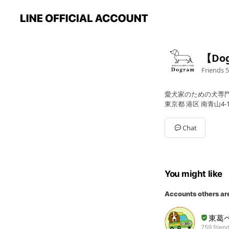
【Do
Friends
5
愛犬家のための犬専
東京都 港区 南青山4-1
Chat
You might like
Accounts others ar
東葛
759 frien