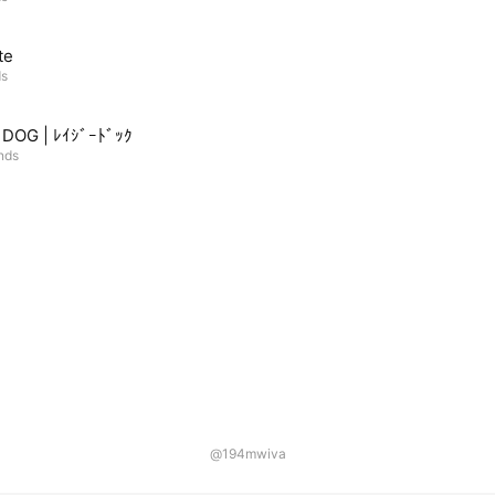
te
ds
DOG | ﾚｲｼﾞｰﾄﾞｯｸ
ends
@194mwiva