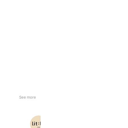
See more
DOG PhotoStudio
417 friends