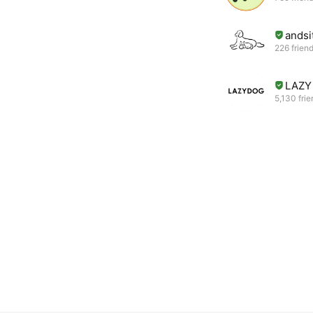
andsi
226 frien
LAZY 
5,130 fri