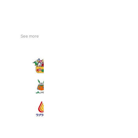
See more
JAあいち中央 いい「土」いい「笑
38,831 friends
JAぎふ
33,973 friends
日本赤十字社【ラブラッド】
407,973 friends