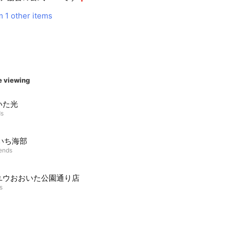
m
1 other items
e viewing
いた光
ds
いち海部
iends
ユウおおいた公園通り店
s