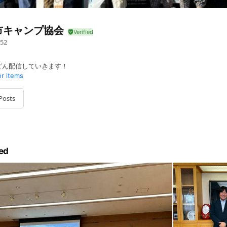
市キャンプ協会
52
どん配信していきます！
er items
Posts
ed