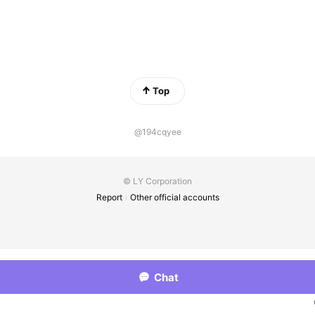
Top
@194cqyee
© LY Corporation
Report
Other official accounts
Chat