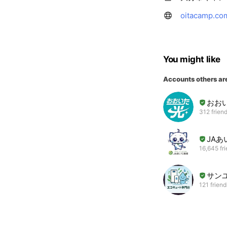
oitacamp.co
You might like
Accounts others ar
おお
312 frien
JAあ
16,645 fr
サン
121 friend