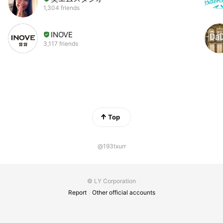
1,304 friends
INOVE
3,117 friends
Top
@193txurr
© LY Corporation
Report
Other official accounts