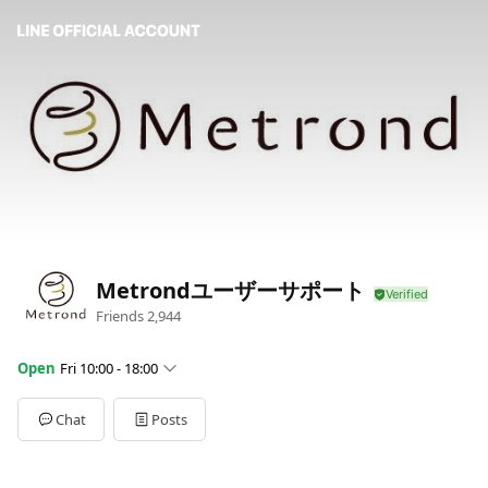
Metrondユーザーサポート
Friends
2,944
Open
Fri 10:00 - 18:00
Sun
Closed
Mon
Closed
Chat
Posts
Tue
10:00 - 18:00
Wed
10:00 - 18:00
Thu
10:00 - 18:00