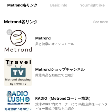
Fri
10:00 - 18:00
Metrond各リンク
Basic info
You might like
Sat
10:00 - 18:00
日・月・祝日は、お問合せをお休みさせていただいております。
Metrond各リンク
See more
Metrond
美と健康のオアシスモール
Metrondショップチャンネル
厳選商品を動画にてご紹介
RADIO（Metrondコーナー放送）
焼津Walker内のコーナーにて 掲載企業様へインタ
ビュー形式で商品をご紹介