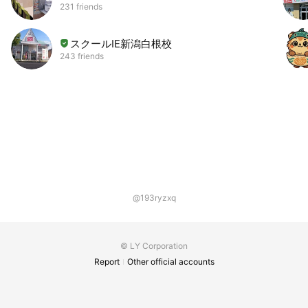
231 friends
スクールIE新潟白根校
243 friends
@193ryzxq
© LY Corporation
Report
Other official accounts