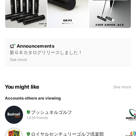
N
Announcements
New
o
新ＧＢカタログリリースしました！
t
See more
i
c
e
You might like
See more
Accounts others are viewing
ブッシュネルゴルフ
1,426 friends
ロイヤルセンチュリーゴルフ倶楽部