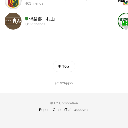
463 friends
倶楽部 我山
1,823 friends
Top
@192hpjho
© LY Corporation
Report
Other official accounts