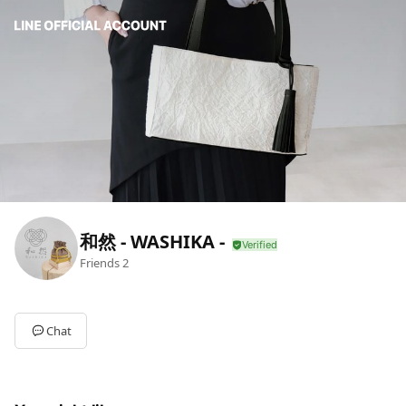
和然 - WASHIKA -
Friends
2
Chat