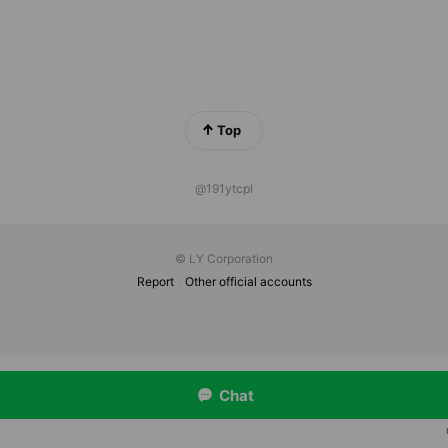
Top
@191ytcpl
© LY Corporation
Report
Other official accounts
Chat