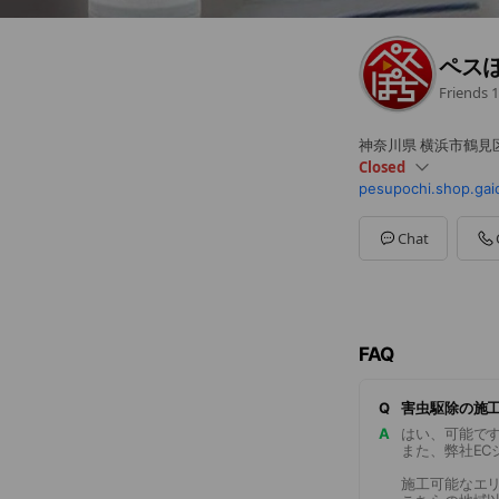
ペス
Friends
1
神奈川県 横浜市鶴見区梶
Closed
pesupochi.shop.gai
Sun
Closed
Mon
09:00 - 17:00
Tue
09:00 - 17:00
Chat
Wed
09:00 - 17:00
Thu
09:00 - 17:00
Fri
09:00 - 17:00
Sat
Closed
FAQ
Q
害虫駆除の施
A
はい、可能で
また、弊社EC
施工可能なエ