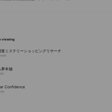
目黒区鷹番３丁目８-４ GGビル2F
阪市淀川区西宮原3-2-1-311
事業(害虫獣SOSの運営)
東・関西全域
東のみ
e viewing
駆除の出張サービス
調査ミステリーショッピングリサーチ
ぽちの運営)
iends
用品の販売・プロ施工動画のコンテンツ販売・お掃除用品の販売、
ら夢本舗
業(施工エリア：関東全域)
nds
リーニング・洗濯機の修理・風呂釜洗浄・エアコンクリーニング
ar Confidence
ends