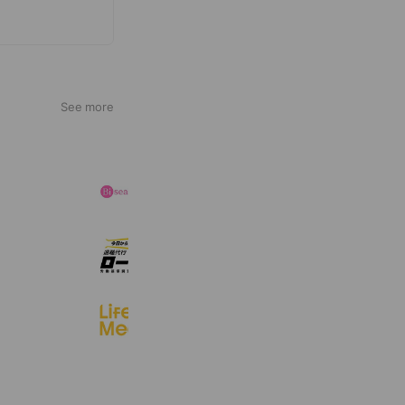
See more
ビサーチ（美容モニター）
18,793 friends
開発
退職代行「ローキ」
7,992 friends
ライフミール
13,138 friends