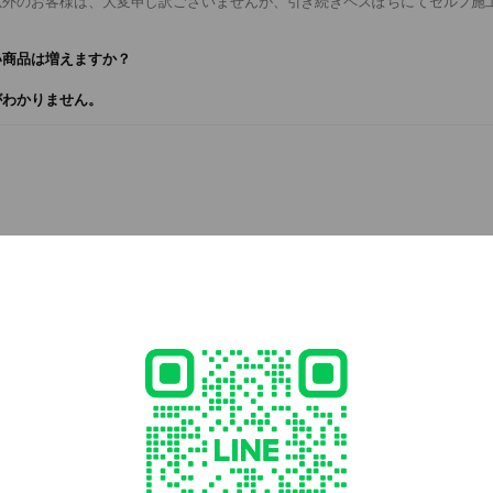
以外のお客様は、大変申し訳ございませんが、引き続きペスぽちにてセルフ施
い商品は増えますか？
がわかりません。
ロ用品・施工動画のECショップ
d
7
hop.gaichujusos-kujo.com/
3 other items
ed
rcard / JCB / Diners Club / American Express