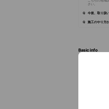
こちらの地域
さい。
Q
今後、取り扱
Q
施工のやり方
Basic info
害虫駆除のプ
Sat
Close
0501721953
pesupochi.s
Cash accept
Credit card
Visa / Maste