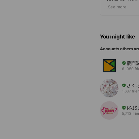
東京支店:東京都
...
See more
大阪支店:大阪府大
【事業内容】
■害虫・害獣駆除
You might like
施工エリア：関
※害獣駆除は関
Accounts others ar
各種害虫・害獣
覆面
■EC事業(ペス
61,050 fr
業務用害虫駆除
さく
■クリーニング事
1,687 frie
洗濯機の分解ク
(株)St
5,713 fri