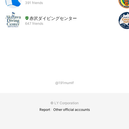
391 friends
赤沢ダイビングセンター
647 friends
@191mumlf
© LY Corporation
Report
Other official accounts