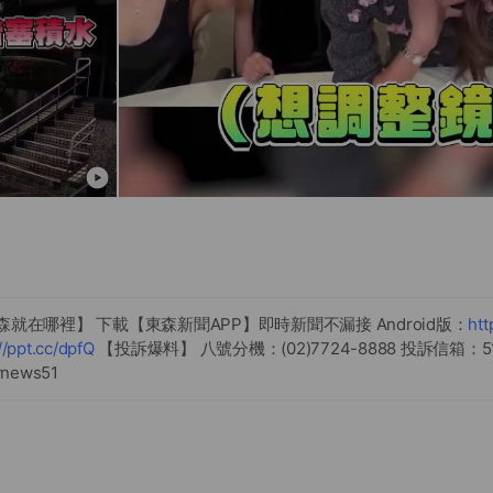
森就在哪裡】 下載【東森新聞APP】即時新聞不漏接 Android版：
htt
//ppt.cc/dpfQ
【投訴爆料】 八號分機：(02)7724-8888 投訴信箱：5186
vnews51