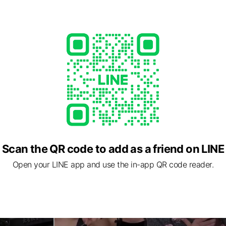
Scan the QR code to add as a friend on LINE
Open your LINE app and use the in-app QR code reader.