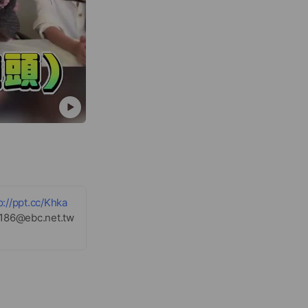
p://ppt.cc/Khka
@ebc.net.tw