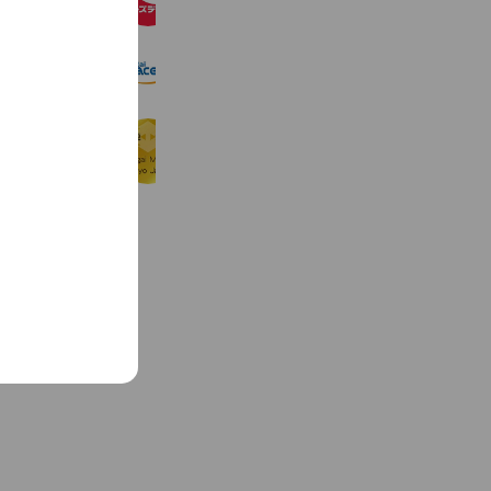
2,377,148 friends
e
携帯買取空間
2,438 friends
中外鉱業株式会社 貴金属部
525 friends