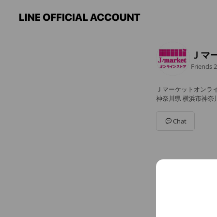
Ｊマ
Friends
2
Ｊマーケットオンラ
神奈川県 横浜市神奈
Chat
You might like
Accounts others ar
ちい