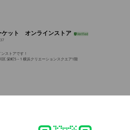
ーケット オンラインストア
37
インストアです！
川区 栄町5－1 横浜クリエーションスクエア1階
e viewing
かわマーケット