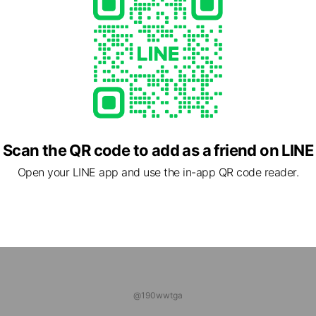
 friends
ション代行クイックドゥ@mojax
ds
コイン
ds
Scan the QR code to add as a friend on LINE
Open your LINE app and use the in-app QR code reader.
@190wwtga