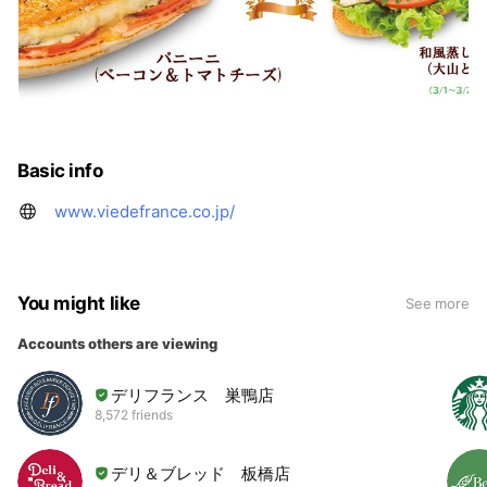
Basic info
www.viedefrance.co.jp/
You might like
See more
Accounts others are viewing
デリフランス 巣鴨店
8,572 friends
デリ＆ブレッド 板橋店